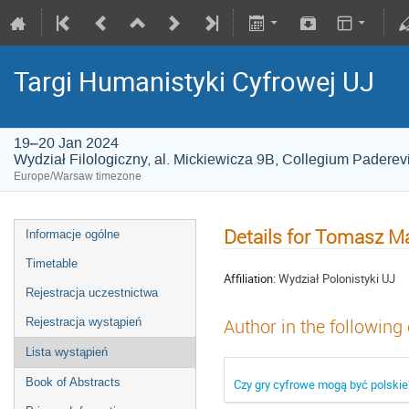
Targi Humanistyki Cyfrowej UJ
19–20 Jan 2024
Wydział Filologiczny, al. Mickiewicza 9B, Collegium Paderev
Europe/Warsaw timezone
Details for Tomasz M
Informacje ogólne
Timetable
Affiliation:
Wydział Polonistyki UJ
Rejestracja uczestnictwa
Rejestracja wystąpień
Author in the following
Lista wystąpień
Book of Abstracts
Czy gry cyfrowe mogą być polskie