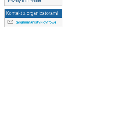
Privacy Information
Kontakt z organizatorami
targihumanistykicyfrowejuj@gmail.com