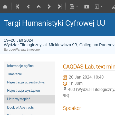
Targi Humanistyki Cyfrowej UJ
19–20 Jan 2024
Wydział Filologiczny, al. Mickiewicza 9B, Collegium Paderev
Europe/Warsaw timezone
CAQDAS Lab: text mini
Informacje ogólne
Timetable
20 Jan 2024, 10:40
Rejestracja uczestnictwa
1h 30m
403 (Wydział Filologiczny
Rejestracja wystąpień
9B)
Lista wystąpień
Speaker
Book of Abstracts