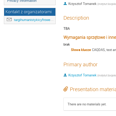
Privacy Information
Krzysztof Tomanek
(
Instytut Socjologii, Wydział Filo
Kontakt z organizatorami
Description
targihumanistykicyfrowejuj@gmail.com
TBA
Wymagania sprzętowe i inne
brak
Słowa klucze
CAQDAS, text ana
Primary author
Krzysztof Tomanek
(
Instytut Socjologii, Wydział Filo
Presentation materi
There are no materials yet.