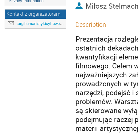
Privacy Information
Miłosz Stelmac
Kontakt z organizatorami
Description
targihumanistykicyfrowejuj@gmail.com
Prezentacja rozleg
ostatnich dekadach
kwantyfikacji eleme
filmowego. Celem wa
najważniejszych za
prowadzonych w tym
narzędzi, podejść i
problemów. Warszta
są skierowane wyłą
podejmując raczej 
materii artystycznej