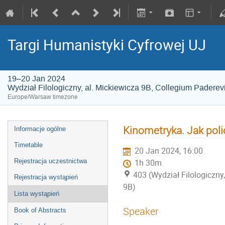
Targi Humanistyki Cyfrowej UJ
19–20 Jan 2024
Wydział Filologiczny, al. Mickiewicza 9B, Collegium Paderev
Europe/Warsaw timezone
Kinometryka. Jak poli
Informacje ogólne
Timetable
20 Jan 2024, 16:00
Rejestracja uczestnictwa
1h 30m
403 (Wydział Filologiczny
Rejestracja wystąpień
9B)
Lista wystąpień
Speaker
Book of Abstracts