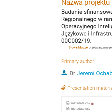
Nazwa projektu
Badanie sfinansow
Regionalnego w ra
Operacyjnego Intel
Językowe i Infrastr
00C002/19.
Słowa klucze
przetwarzanie ję
Primary author
Dr
Jeremi Ocha
Presentation materi
metadata.csv
metadata.csv