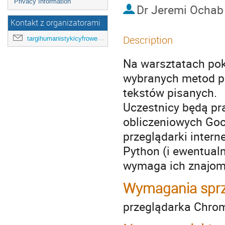
Privacy Information
Dr
Jeremi Ochab
Kontakt z organizatorami
Description
targihumanistykicyfrowejuj@gmail.com
Na warsztatach po
wybranych metod pr
tekstów pisanych.
Uczestnicy będą pr
obliczeniowych Goo
przeglądarki inter
Python (i ewentualn
wymaga ich znajom
Wymagania sprz
przeglądarka Chrom