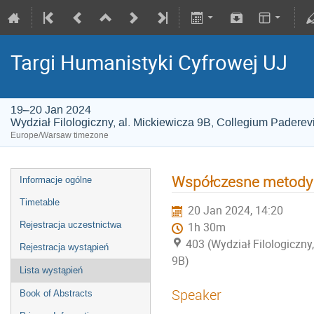
Targi Humanistyki Cyfrowej UJ
19–20 Jan 2024
Wydział Filologiczny, al. Mickiewicza 9B, Collegium Paderev
Europe/Warsaw timezone
Współczesne metody p
Informacje ogólne
Timetable
20 Jan 2024, 14:20
Rejestracja uczestnictwa
1h 30m
403 (Wydział Filologiczny
Rejestracja wystąpień
9B)
Lista wystąpień
Speaker
Book of Abstracts