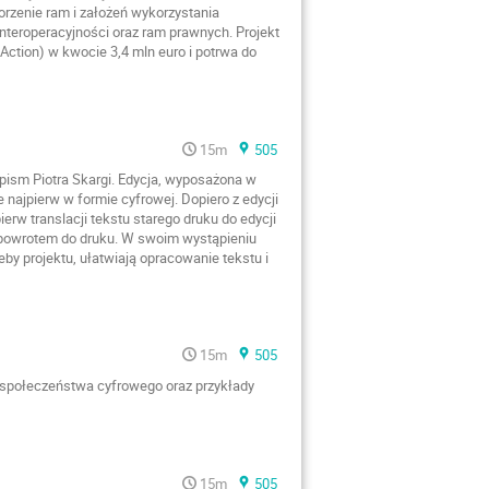
orzenie ram i założeń wykorzystania
interoperacyjności oraz ram prawnych. Projekt
ction) w kwocie 3,4 mln euro i potrwa do
15m
505
pism Piotra Skargi. Edycja, wyposażona w
 najpierw w formie cyfrowej. Dopiero z edycji
rw translacji tekstu starego druku do edycji
 powrotem do druku. W swoim wystąpieniu
by projektu, ułatwiają opracowanie tekstu i
15m
505
 społeczeństwa cyfrowego oraz przykłady
15m
505