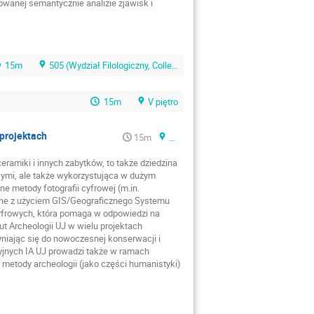
owanej semantycznie analizie zjawisk i
15m
505 (Wydział Filologiczny, Collegium Paderevianum, al. Mickiewicza 9B)
15m
V piętro
 projektach
15m
505
amiki i innych zabytków, to także dziedzina
ymi, ale także wykorzystująca w dużym
e metody fotografii cyfrowej (m.in.
zenne z użyciem GIS/Geograficznego Systemu
cyfrowych, która pomaga w odpowiedzi na
t Archeologii UJ w wielu projektach
niając się do nowoczesnej konserwacji i
cyjnych IA UJ prowadzi także w ramach
etody archeologii (jako części humanistyki)