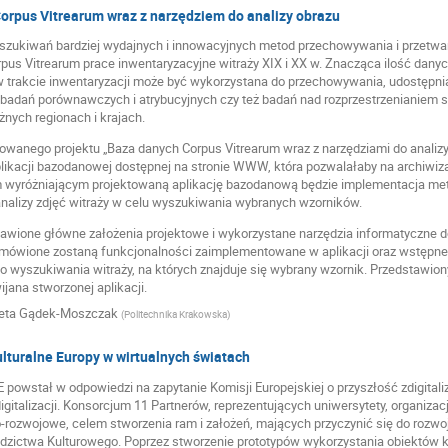
orpus Vitrearum wraz z narzędziem do analizy obrazu
zukiwań bardziej wydajnych i innowacyjnych metod przechowywania i przetwa
rpus Vitrearum prace inwentaryzacyjne witraży XIX i XX w. Znacząca ilość dany
trakcie inwentaryzacji może być wykorzystana do przechowywania, udostępnian
badań porównawczych i atrybucyjnych czy też badań nad rozprzestrzenianiem s
nych regionach i krajach.
owanego projektu „Baza danych Corpus Vitrearum wraz z narzędziami do analiz
plikacji bazodanowej dostępnej na stronie WWW, która pozwalałaby na archiwiza
 wyróżniającym projektowaną aplikację bazodanową będzie implementacja met
nalizy zdjęć witraży w celu wyszukiwania wybranych wzorników.
awione główne założenia projektowe i wykorzystane narzędzia informatyczne do 
ówione zostaną funkcjonalności zaimplementowane w aplikacji oraz wstępne 
wyszukiwania witraży, na których znajduje się wybrany wzornik. Przedstawiony
jana stworzonej aplikacji.
eta Gądek-Moszczak
(
Politechnika Krakowska
)
lturalne Europy w wirtualnych światach
 powstał w odpowiedzi na zapytanie Komisji Europejskiej o przyszłość zdigita
gitalizacji. Konsorcjum 11 Partnerów, reprezentujących uniwersytety, organizac
rozwojowe, celem stworzenia ram i założeń, mających przyczynić się do rozwo
dzictwa Kulturowego. Poprzez stworzenie prototypów wykorzystania obiektów ku