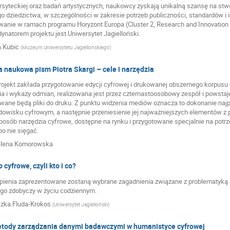
rsyteckiej oraz badań artystycznych, naukowcy zyskają unikalną szansę na stw
o dziedzictwa, w szczególności w zakresie potrzeb publiczności, standardów i 
wanie w ramach programu Horyzont Europa (Cluster 2, Research and Innovation A
ynatorem projektu jest Uniwersytet Jagielloński.
 Kubic
(
Muzeum Uniwersytetu Jagiellońskiego
)
 naukowa pism Piotra Skargi – cele i narzędzia
ojekt zakłada przygotowanie edycji cyfrowej i drukowanej obszernego korpusu 
ia i wykazy odmian, realizowana jest przez czternastoosobowy zespół i powstaje
wane będą pliki do druku. Z punktu widzenia mediów oznacza to dokonanie najpie
owisku cyfrowym, a następnie przeniesienie jej najważniejszych elementów z
posób narzędzia cyfrowe, dostępne na rynku i przygotowane specjalnie na potrze
o nie sięgać.
lena Komorowska
cyfrowe, czyli kto i co?
pienia zaprezentowane zostaną wybrane zagadnienia związane z problematyką
go zdobyczy w życiu codziennym.
zka Fluda-Krokos
(
Uniwersytet Jagielloński
)
etody zarządzania danymi badawczymi w humanistyce cyfrowej