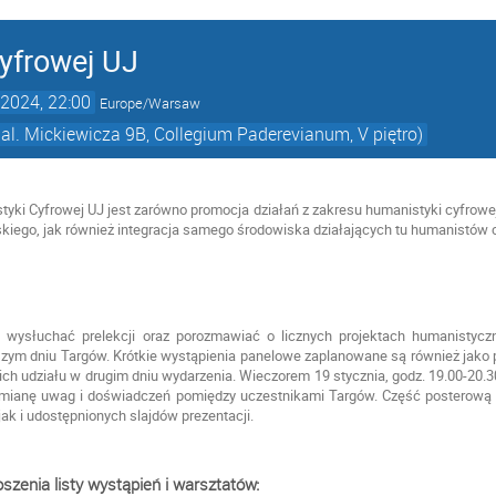
yfrowej UJ
2024, 22:00
Europe/Warsaw
 al. Mickiewicza 9B, Collegium Paderevianum, V piętro)
yki Cyfrowej UJ jest zarówno promocja działań z zakresu humanistyki cyfrowe
skiego, jak również integracja samego środowiska działających tu humanistów
 wysłuchać prelekcji oraz porozmawiać o licznych projektach humanistycz
szym dniu Targów. Krótkie wystąpienia panelowe zaplanowane są również jako
ich udziału w drugim dniu wydarzenia. Wieczorem 19 stycznia, godz. 19.00-20.
mianę uwag i doświadczeń pomiędzy uczestnikami Targów. Część posterową
jak i udostępnionych slajdów prezentacji.
szenia listy wystąpień i warsztatów: