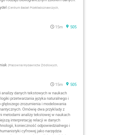
ydel
(
Centrum Badań Przekładoznawczych,
15m
505
niak
(
Pracownia Wydawnictw Źródłowych,
15m
505
 i analizy danych tekstowych w naukach
ogiki przetwarzania języka naturalnego i
do głębszego zrozumienia i modelowania
emantycznych. Omówię dwa przykłady z
ymi metodami analizy tekstowej w naukach
jszą interpretację relacji w danych
nologii, konieczność odpowiedzialnego i
umanistyki cyfrowej jako narzędzia