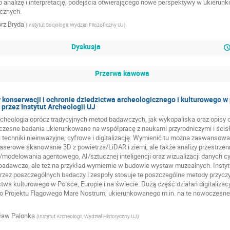
analizę i interpretację, podejścia otwierającego nowe perspektywy w ukierunk
cznych.
rz Bryda
(
Instytut Socjologii, Wydział Filozoficzny UJ
)
Dyskusja
Przerwa kawowa
w konserwacji i ochronie dziedzictwa archeologicznego i kulturowego w
przez Instytut Archeologii UJ
heologia oprócz tradycyjnych metod badawczych, jak wykopaliska oraz opisy cer
zesne badania ukierunkowane na współpracę z naukami przyrodniczymi i ścisł
 techniki nieinwazyjne, cyfrowe i digitalizację. Wymienić tu można zaawansowan
 laserowe skanowanie 3D z powietrza/LiDAR i ziemi, ale także analizy przestr
/modelowania agentowego, AI/sztucznej inteligencji oraz wizualizacji danych 
adawcze, ale też na przykład wymiernie w budowie wystaw muzealnych. Instytu
zez poszczególnych badaczy i zespoły stosuje te poszczególne metody przyczy
ctwa kulturowego w Polsce, Europie i na świecie. Dużą część działań digitaliza
Projektu Flagowego Mare Nostrum, ukierunkowanego m.in. na te nowoczesne m
ław Palonka
(
Instytut Archeologii, Wydział Historyczny UJ
)