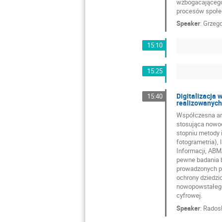
wzbogacającego 
procesów społe
Speaker
:
Grzego
15:10
15:25
Digitalizacja 
15:40
realizowanych 
Współczesna arc
stosująca nowoc
stopniu metody i
fotogrametria),
Informacji, ABM
pewne badania b
prowadzonych pr
ochrony dziedzi
nowopowstałego 
cyfrowej.
Speaker
:
Rados