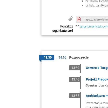
dr Jeremi Ocha
dr hab. Jan Rybi
map
Kontakt z
targihumanistykicy
organizatorami
Rozpoczęcie
13:30
→
14:10
Otwarcie Targ
13:30
Projekt Flago
13:40
Speaker
:
Jan Ry
Architektura 
13:55
Prezentacja str
charakterystyką j