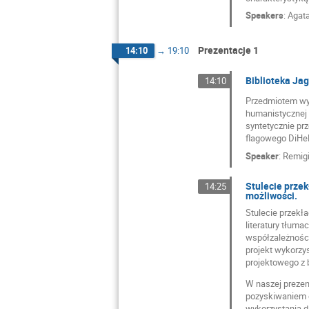
Speakers
:
Agat
Prezentacje 1
14:10
→
19:10
Biblioteka Jag
14:10
Przedmiotem wyst
humanistycznej 
syntetycznie prz
flagowego DiHeL
Speaker
:
Remig
Stulecie przek
14:25
możliwości.
Stulecie przekła
literatury tłuma
współzależności
projekt wykorzy
projektowego z b
W naszej prezen
pozyskiwaniem d
wykorzystania da