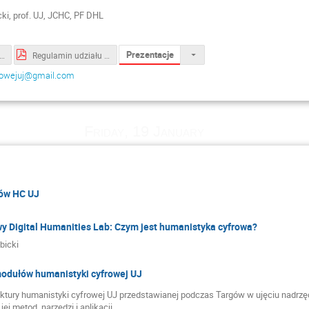
b
cki, prof. UJ, JCHC, PF DHL
Prezentacje
a_paderevianum_II.pdf
Regulamin udziału w wydarzeniu_Targi Humanistyki Cyfrowej UJ.pdf
frowejuj@gmail.com
Friday, 19 January
ów HC UJ
wy Digital Humanities Lab: Czym jest humanistyka cyfrowa?
bicki
modułów humanistyki cyfrowej UJ
uktury humanistyki cyfrowej UJ przedstawianej podczas Targów w ujęciu nadrzę
ej metod, narzędzi i aplikacji.