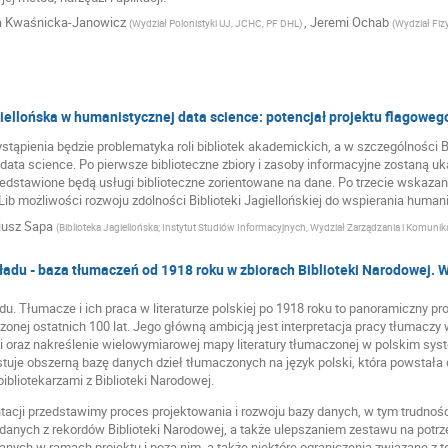
a Kwaśnicka-Janowicz
,
Jeremi Ochab
(
Wydział Polonistyki UJ, JCHC, PF DHL
)
(
Wydział Fizy
iellońska w humanistycznej data science: potencjał projektu flagoweg
ąpienia będzie problematyka roli bibliotek akademickich, a w szczególności Bi
data science. Po pierwsze biblioteczne zbiory i zasoby informacyjne zostaną u
edstawione będą usługi biblioteczne zorientowane na dane. Po trzecie wskazane
ib możliwości rozwoju zdolności Biblioteki Jagiellońskiej do wspierania humani
iusz Sapa
(
Biblioteka Jagiellońska; Instytut Studiów Informacyjnych, Wydział Zarządzania i Komunik
ładu - baza tłumaczeń od 1918 roku w zbiorach Biblioteki Narodowej. 
du. Tłumacze i ich praca w literaturze polskiej po 1918 roku to panoramiczny proj
czonej ostatnich 100 lat. Jego główną ambicją jest interpretacja pracy tłumacz
 oraz nakreślenie wielowymiarowej mapy literatury tłumaczonej w polskim system
stuje obszerną bazę danych dzieł tłumaczonych na język polski, która powstała
ibliotekarzami z Biblioteki Narodowej.
tacji przedstawimy proces projektowania i rozwoju bazy danych, w tym trudnośc
anych z rekordów Biblioteki Narodowej, a także ulepszaniem zestawu na potr
nych w ramach projektu i poza nim, a także niektóre ograniczenia związane z t