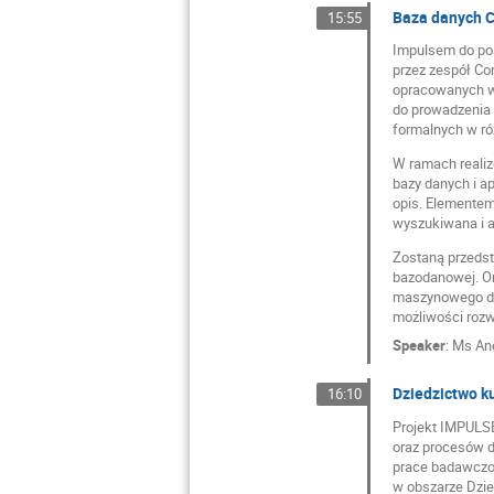
Baza danych C
15:55
Impulsem do pos
przez zespół Co
opracowanych w 
do prowadzenia 
formalnych w róż
W ramach realiz
bazy danych i a
opis. Elementem
wyszukiwana i a
Zostaną przedst
bazodanowej. Om
maszynowego do 
możliwości rozwi
Speaker
:
Ms
An
Dziedzictwo ku
16:10
Projekt IMPULSE
oraz procesów di
prace badawczo-
w obszarze Dzie