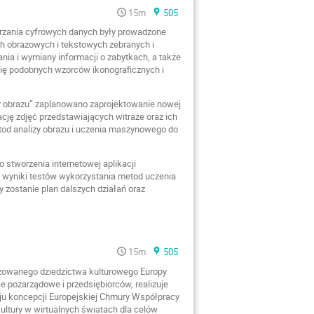
15m
505
rzania cyfrowych danych były prowadzone
ch obrazowych i tekstowych zebranych i
ia i wymiany informacji o zabytkach, a także
ię podobnych wzorców ikonograficznych i
y obrazu” zaplanowano zaprojektowanie nowej
cję zdjęć przedstawiających witraże oraz ich
od analizy obrazu i uczenia maszynowego do
stworzenia internetowej aplikacji
wyniki testów wykorzystania metod uczenia
 zostanie plan dalszych działań oraz
15m
505
lizowanego dziedzictwa kulturowego Europy
je pozarządowe i przedsiębiorców, realizuje
ju koncepcji Europejskiej Chmury Współpracy
ltury w wirtualnych światach dla celów