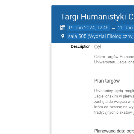
Targi Humanistyki C
19 Jan 2024, 12:45
→
20 Jan 
sala 505 (Wydział Filologiczny,
Cel
Description
Celem Targów Humanist
Uniwersytetu Jagielloń
Plan targów
Uczestnicy będą mogli
Jagiellońskim w pierw
zachęta do wzięcia w n
która da szansę na wy
tradycyjnych plakatów, 
Planowana data ogło