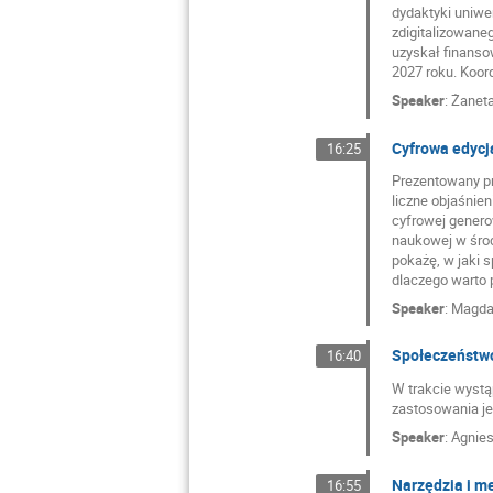
dydaktyki uniwe
zdigitalizowaneg
uzyskał finanso
2027 roku. Koord
Speaker
:
Żaneta
Cyfrowa edycja
16:25
Prezentowany pr
liczne objaśnien
cyfrowej genero
naukowej w środ
pokażę, w jaki s
dlaczego warto p
Speaker
:
Magda
Społeczeństwo 
16:40
W trakcie wystą
zastosowania je
Speaker
:
Agnies
Narzędzia i m
16:55