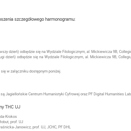
oszenia szczegółowego harmonogramu:
szy dzień) odbędzie się na Wydziale Filologicznym, al. Mickiewicza 9B, Collegi
gi dzień) odbędzie się na Wydziale Filologicznym, al. Mickiewicza 9B, Colleg
się w załączniku dostępnym poniżej.
są Jagiellońskie Centrum Humanistyki Cyfrowej oraz PF Digital Humanities Lab
jny THC UJ
uda-Krokos
łobut, prof. UJ
waśnicka-Janowicz, prof. UJ, JCHC, PF DHL