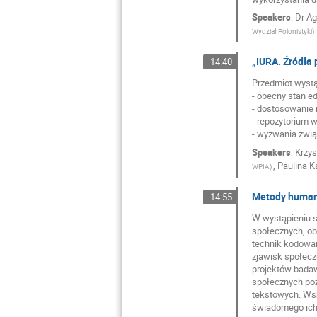
Speakers
:
Dr
Ag
Wydział Polonistyki
)
„IURA. Źródła 
14:40
Przedmiot wystą
- obecny stan ed
- dostosowanie 
- repozytorium
- wyzwania zwi
Speakers
:
Krzys
,
Paulina 
WPIA
)
Metody humani
14:55
W wystąpieniu s
społecznych, obe
technik kodowan
zjawisk społecz
projektów badaw
społecznych pozw
tekstowych. Wsk
świadomego ich 