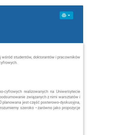
j wśród studentów, doktorantów i pracowników
 cyfrowych.
no-cyfrowych realizowanych na Uniwersytecie
 podsumowanie związanych z nimi warsztatów i
30 planowana jest część posterowo-dyskusyjna,
 rozumiemy szeroko –zarówno jako propozycje