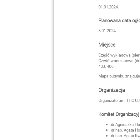
01.01.2024.
Planowana data ogł
8.01.2024.
Miejsce
Część wykładowa (pierw
Część warsztatowa (dru
403, 406.
Mapa budynku znajduje 
Organizacja
Organizatorami THC UJ 
Komitet Organizacy
dr Agnieszka Fl
dr hab. Agata Ho
dr hab. Agata K