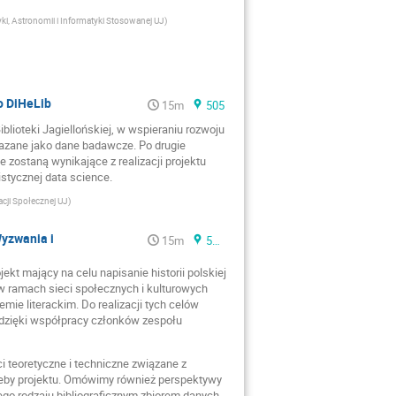
ki, Astronomii i Informatyki Stosowanej UJ
)
o DiHeLib
15m
505
blioteki Jagiellońskiej, w wspieraniu rozwoju
kazane jako dane badawcze. Po drugie
 zostaną wynikające z realizacji projektu
stycznej data science.
acji Społecznej UJ
)
Wyzwania i
15m
505
ekt mający na celu napisanie historii polskiej
y w ramach sieci społecznych i kulturowych
ie literackim. Do realizacji tych celów
 dzięki współpracy członków zespołu
i teoretyczne i techniczne związane z
zeby projektu. Omówimy również perspektywy
ego rodzaju bibliograficznym zbiorem danych.